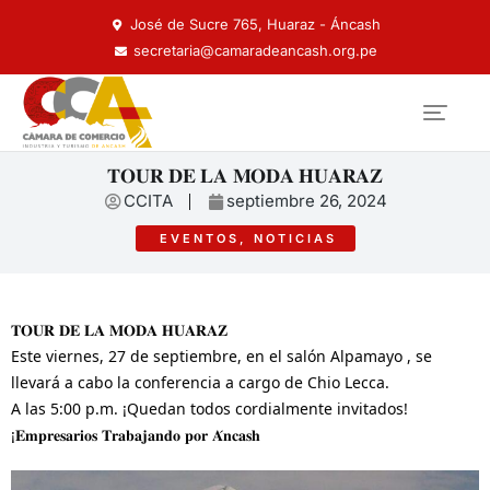
José de Sucre 765, Huaraz - Áncash
secretaria@camaradeancash.org.pe
𝐓𝐎𝐔𝐑 𝐃𝐄 𝐋𝐀 𝐌𝐎𝐃𝐀 𝐇𝐔𝐀𝐑𝐀𝐙
CCITA
septiembre 26, 2024
EVENTOS
,
NOTICIAS
𝐓𝐎𝐔𝐑 𝐃𝐄 𝐋𝐀 𝐌𝐎𝐃𝐀 𝐇𝐔𝐀𝐑𝐀𝐙
Este viernes, 27 de septiembre, en el salón Alpamayo , se
llevará a cabo la conferencia a cargo de Chio Lecca.
A las 5:00 p.m. ¡Quedan todos cordialmente invitados!
¡𝐄𝐦𝐩𝐫𝐞𝐬𝐚𝐫𝐢𝐨𝐬 𝐓𝐫𝐚𝐛𝐚𝐣𝐚𝐧𝐝𝐨 𝐩𝐨𝐫 𝐀́𝐧𝐜𝐚𝐬𝐡