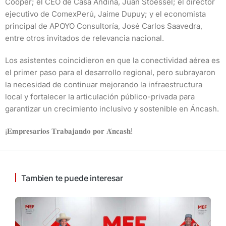
Cooper; el CEO de Casa Andina, Juan Stoessel; el director
ejecutivo de ComexPerú, Jaime Dupuy; y el economista
principal de APOYO Consultoría, José Carlos Saavedra,
entre otros invitados de relevancia nacional.
Los asistentes coincidieron en que la conectividad aérea es
el primer paso para el desarrollo regional, pero subrayaron
la necesidad de continuar mejorando la infraestructura
local y fortalecer la articulación público-privada para
garantizar un crecimiento inclusivo y sostenible en Áncash.
¡𝐄𝐦𝐩𝐫𝐞𝐬𝐚𝐫𝐢𝐨𝐬 𝐓𝐫𝐚𝐛𝐚𝐣𝐚𝐧𝐝𝐨 𝐩𝐨𝐫 𝐀́𝐧𝐜𝐚𝐬𝐡!
Tambien te puede interesar