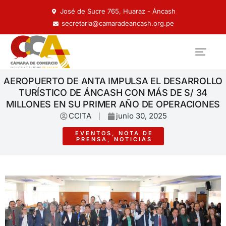
José de Sucre 765, Huaraz - Áncash
secretaria@camaradeancash.org.pe
AEROPUERTO DE ANTA IMPULSA EL DESARROLLO
TURÍSTICO DE ÁNCASH CON MÁS DE S/ 34
MILLONES EN SU PRIMER AÑO DE OPERACIONES
CCITA
junio 30, 2025
EVENTOS
,
NOTA DE
PRENSA
,
NOTICIAS