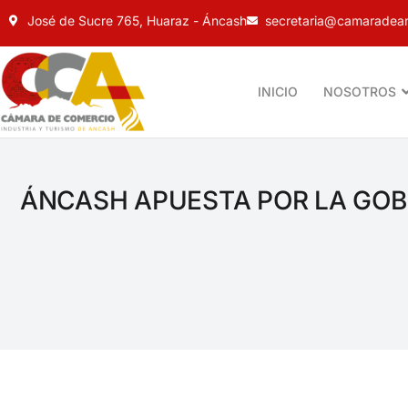
José de Sucre 765, Huaraz - Áncash
secretaria@camaradean
INICIO
NOSOTROS
ÁNCASH APUESTA POR LA GOB