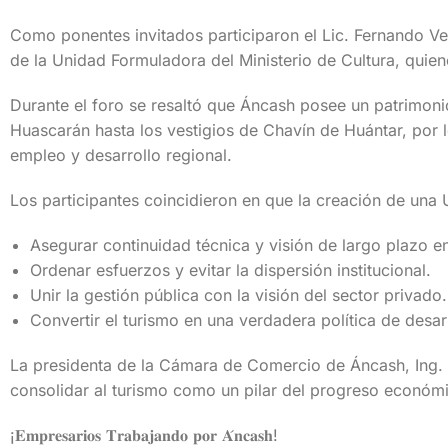
Como ponentes invitados participaron el Lic. Fernando V
de la Unidad Formuladora del Ministerio de Cultura, quiene
Durante el foro se resaltó que Áncash posee un patrimonio
Huascarán hasta los vestigios de Chavín de Huántar, por lo
empleo y desarrollo regional.
Los participantes coincidieron en que la creación de una 
Asegurar continuidad técnica y visión de largo plazo e
Ordenar esfuerzos y evitar la dispersión institucional.
Unir la gestión pública con la visión del sector privado.
Convertir el turismo en una verdadera política de desarr
La presidenta de la Cámara de Comercio de Áncash, Ing. 
consolidar al turismo como un pilar del progreso económico
¡𝐄𝐦𝐩𝐫𝐞𝐬𝐚𝐫𝐢𝐨𝐬 𝐓𝐫𝐚𝐛𝐚𝐣𝐚𝐧𝐝𝐨 𝐩𝐨𝐫 𝐀́𝐧𝐜𝐚𝐬𝐡!