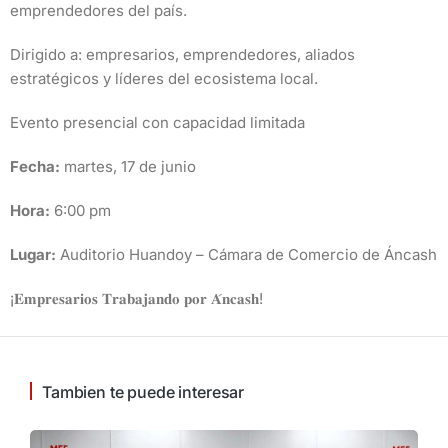
emprendedores del país.
Dirigido a: empresarios, emprendedores, aliados
estratégicos y líderes del ecosistema local.
Evento presencial con capacidad limitada
Fecha:
martes, 17 de junio
Hora:
6:00 pm
Lugar:
Auditorio Huandoy – Cámara de Comercio de Áncash
¡𝐄𝐦𝐩𝐫𝐞𝐬𝐚𝐫𝐢𝐨𝐬 𝐓𝐫𝐚𝐛𝐚𝐣𝐚𝐧𝐝𝐨 𝐩𝐨𝐫 𝐀́𝐧𝐜𝐚𝐬𝐡!
Tambien te puede interesar