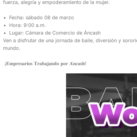
fuerza, alegría y empoderamiento de la mujer.
Fecha: sábado 08 de marzo
Hora: 9:00 a.m.
Lugar: Cámara de Comercio de Áncash
Ven a disfrutar de una jornada de baile, diversión y soro
mundo.
¡𝐄𝐦𝐩𝐫𝐞𝐬𝐚𝐫𝐢𝐨𝐬 𝐓𝐫𝐚𝐛𝐚𝐣𝐚𝐧𝐝𝐨 𝐩𝐨𝐫 𝐀́𝐧𝐜𝐚𝐬𝐡!