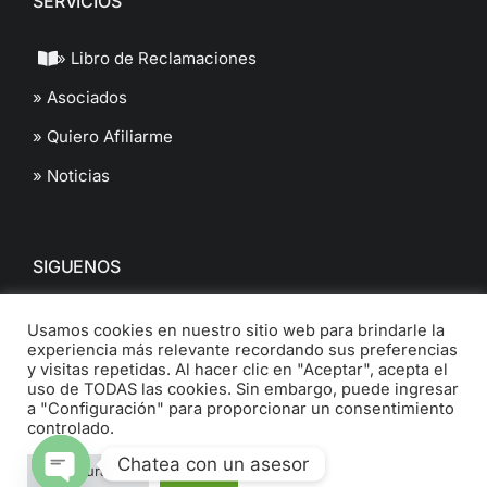
SERVICIOS
» Libro de Reclamaciones
» Asociados
» Quiero Afiliarme
» Noticias
SIGUENOS
Usamos cookies en nuestro sitio web para brindarle la
experiencia más relevante recordando sus preferencias
y visitas repetidas. Al hacer clic en "Aceptar", acepta el
uso de TODAS las cookies. Sin embargo, puede ingresar
a "Configuración" para proporcionar un consentimiento
© 2022 Cámara de Comercio de Ancash. All Rights Reserved.
controlado.
Chatea con un asesor
Configuración
Aceptar