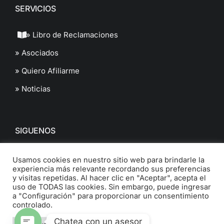
SERVICIOS
» Libro de Reclamaciones
» Asociados
» Quiero Afiliarme
» Noticias
SIGUENOS
Usamos cookies en nuestro sitio web para brindarle la
experiencia más relevante recordando sus preferencias
y visitas repetidas. Al hacer clic en "Aceptar", acepta el
uso de TODAS las cookies. Sin embargo, puede ingresar
a "Configuración" para proporcionar un consentimiento
© 2022 Cámara de Comercio de Ancash. All Rights Reserved.
controlado.
Chatea con un asesor