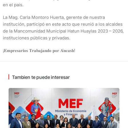
en el país.
La Mag. Carla Montoro Huerta, gerente de nuestra
institución, participó en este acto que reunió a los alcaldes
de la Mancomunidad Municipal Hatun Huaylas 2023 – 2026,
instituciones públicas y privadas.
¡𝐄𝐦𝐩𝐫𝐞𝐬𝐚𝐫𝐢𝐨𝐬 𝐓𝐫𝐚𝐛𝐚𝐣𝐚𝐧𝐝𝐨 𝐩𝐨𝐫 𝐀́𝐧𝐜𝐚𝐬𝐡!
Tambien te puede interesar