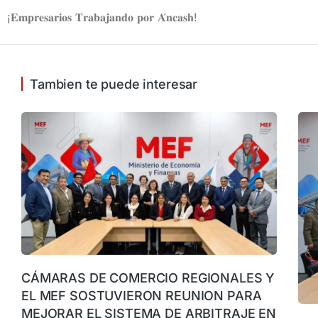
¡𝐄𝐦𝐩𝐫𝐞𝐬𝐚𝐫𝐢𝐨𝐬 𝐓𝐫𝐚𝐛𝐚𝐣𝐚𝐧𝐝𝐨 𝐩𝐨𝐫 𝐀́𝐧𝐜𝐚𝐬𝐡!
Tambien te puede interesar
CÁMARAS DE COMERCIO REGIONALES Y
EL MEF SOSTUVIERON REUNION PARA
MEJORAR EL SISTEMA DE ARBITRAJE EN