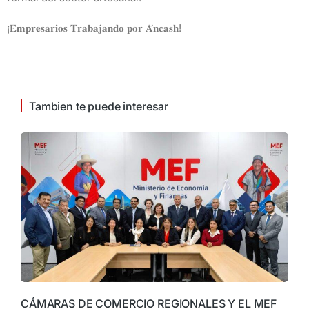
¡𝐄𝐦𝐩𝐫𝐞𝐬𝐚𝐫𝐢𝐨𝐬 𝐓𝐫𝐚𝐛𝐚𝐣𝐚𝐧𝐝𝐨 𝐩𝐨𝐫 𝐀́𝐧𝐜𝐚𝐬𝐡!
Tambien te puede interesar
CÁMARAS DE COMERCIO REGIONALES Y EL MEF