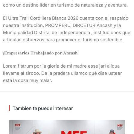
como un destino líder en turismo de naturaleza y aventura.
El Ultra Trail Cordillera Blanca 2026 cuenta con el respaldo
nuestra institución, PROMPERÚ, DIRCETUR Áncash y la
Municipalidad Distrital de Independencia , instituciones que
articulan esfuerzos para promover el turismo sostenible.
¡𝐄𝐦𝐩𝐫𝐞𝐬𝐚𝐫𝐢𝐨𝐬 𝐓𝐫𝐚𝐛𝐚𝐣𝐚𝐧𝐝𝐨 𝐩𝐨𝐫 𝐀́𝐧𝐜𝐚𝐬𝐡!
Lorem fistrum por la gloria de mi madre esse jarl aliqua
llevame al sircoo. De la pradera ullamco qué dise usteer
está la cosa muy malar.
Tambien te puede interesar