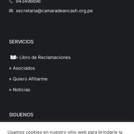
943496696
secretaria@camaradeancash.org.pe
SERVICIOS
» Libro de Reclamaciones
» Asociados
» Quiero Afiliarme
» Noticias
SIGUENOS
Usamos cookies en nuestro sitio web para brindarle la