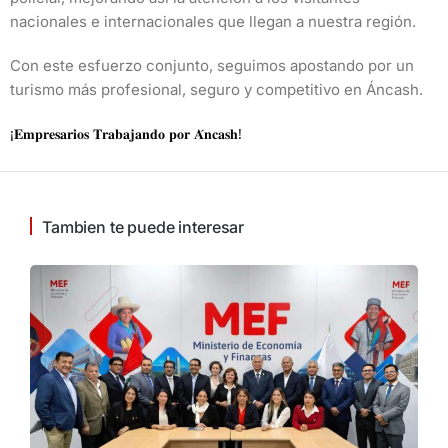
nacionales e internacionales que llegan a nuestra región.
Con este esfuerzo conjunto, seguimos apostando por un
turismo más profesional, seguro y competitivo en Áncash.
¡𝐄𝐦𝐩𝐫𝐞𝐬𝐚𝐫𝐢𝐨𝐬 𝐓𝐫𝐚𝐛𝐚𝐣𝐚𝐧𝐝𝐨 𝐩𝐨𝐫 𝐀́𝐧𝐜𝐚𝐬𝐡!
Tambien te puede interesar