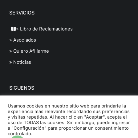
SERVICIOS
» Libro de Reclamaciones
» Asociados
» Quiero Afiliarme
» Noticias
SIGUENOS
Usamos cookies en nuestro sitio web para brindarle la
experiencia más relevante recordando sus preferencias
y visitas repetidas. Al hacer clic en "Aceptar", acepta el
uso de TODAS las cookies. Sin embargo, puede ingresar
a "Configuración" para proporcionar un consentimiento
© 2022 Cámara de Comercio de Ancash. All Rights Reserved.
controlado.