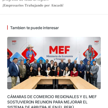
¡𝐄𝐦𝐩𝐫𝐞𝐬𝐚𝐫𝐢𝐨𝐬 𝐓𝐫𝐚𝐛𝐚𝐣𝐚𝐧𝐝𝐨 𝐩𝐨𝐫 𝐀́𝐧𝐜𝐚𝐬𝐡!
Tambien te puede interesar
CÁMARAS DE COMERCIO REGIONALES Y EL MEF
SOSTUVIERON REUNION PARA MEJORAR EL
SISTEMA DE ARBITRAJE EN EL PERÚ