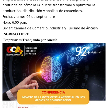
profunda de cómo la IA puede transformar y optimizar la
producción, distribución y análisis de contenidos.
Fecha: viernes 06 de septiembre
Hora: 6:00 p.m.
Lugar: Cámara de Comercio,Industria y Turismo de Áncash
𝐈𝐍𝐆𝐑𝐄𝐒𝐎 𝐋𝐈𝐁𝐑𝐄
¡𝐄𝐦𝐩𝐫𝐞𝐬𝐚𝐫𝐢𝐨𝐬 𝐓𝐫𝐚𝐛𝐚𝐣𝐚𝐧𝐝𝐨 𝐩𝐨𝐫 𝐀́𝐧𝐜𝐚𝐬𝐡!