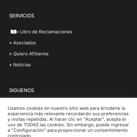
SERVICIOS
» Libro de Reclamaciones
» Asociados
» Quiero Afiliarme
» Noticias
SIGUENOS
Usamos cookies en nuestro sitio web para brindarle la
experiencia más relevante recordando sus preferencias
y visitas repetidas. Al hacer clic en "Aceptar", acepta el
uso de TODAS las cookies. Sin embargo, puede ingresar
a "Configuración" para proporcionar un consentimiento
© 2022 Cámara de Comercio de Ancash. All Rights Reserved.
controlado.