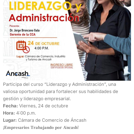
Participa del curso “Liderazgo y Administración”, una
valiosa oportunidad para fortalecer sus habilidades de
gestión y liderazgo empresarial.
Fecha:
Viernes, 24 de octubre
Hora:
4:00 p.m.
Lugar:
Cámara de Comercio de Áncash
¡𝐄𝐦𝐩𝐫𝐞𝐬𝐚𝐫𝐢𝐨𝐬 𝐓𝐫𝐚𝐛𝐚𝐣𝐚𝐧𝐝𝐨 𝐩𝐨𝐫 𝐀́𝐧𝐜𝐚𝐬𝐡!