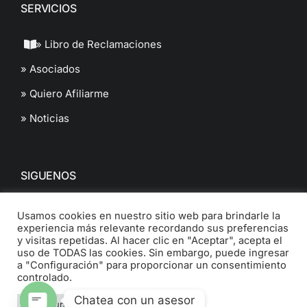
SERVICIOS
» Libro de Reclamaciones
» Asociados
» Quiero Afiliarme
» Noticias
SIGUENOS
Usamos cookies en nuestro sitio web para brindarle la
experiencia más relevante recordando sus preferencias
y visitas repetidas. Al hacer clic en "Aceptar", acepta el
uso de TODAS las cookies. Sin embargo, puede ingresar
a "Configuración" para proporcionar un consentimiento
© 2022 Cámara de Comercio de Ancash. All Rights Reserved.
controlado.
Chatea con un asesor
Configuración
Aceptar