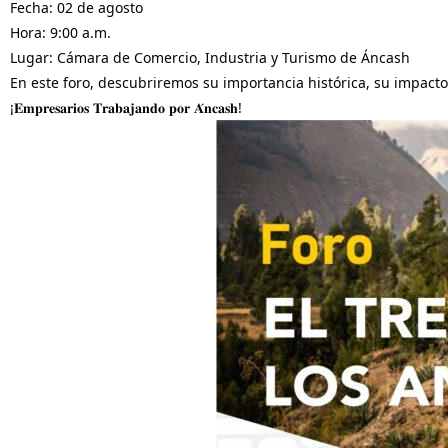
Fecha: 02 de agosto
Hora: 9:00 a.m.
Lugar: Cámara de Comercio, Industria y Turismo de Áncash
En este foro, descubriremos su importancia histórica, su impacto 
¡𝐄𝐦𝐩𝐫𝐞𝐬𝐚𝐫𝐢𝐨𝐬 𝐓𝐫𝐚𝐛𝐚𝐣𝐚𝐧𝐝𝐨 𝐩𝐨𝐫 𝐀́𝐧𝐜𝐚𝐬𝐡!