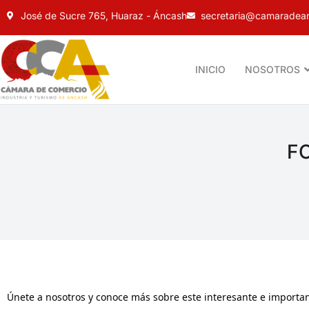
José de Sucre 765, Huaraz - Áncash
secretaria@camaradean
INICIO
NOSOTROS
FO
Únete a nosotros y conoce más sobre este interesante e importa