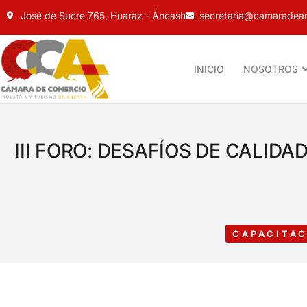
José de Sucre 765, Huaraz - Áncash
secretaria@camaradean
INICIO
NOSOTROS
III FORO: DESAFÍOS DE CALI
CAPACITAC