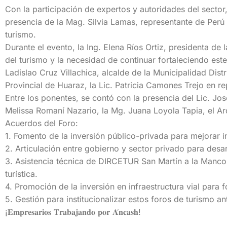
Con la participación de expertos y autoridades del sector,
presencia de la Mag. Silvia Lamas, representante de Perú
turismo.
Durante el evento, la Ing. Elena Ríos Ortiz, presidenta de
del turismo y la necesidad de continuar fortaleciendo est
Ladislao Cruz Villachica, alcalde de la Municipalidad Dist
Provincial de Huaraz, la Lic. Patricia Camones Trejo en re
Entre los ponentes, se contó con la presencia del Lic. Jo
Melissa Romaní Nazario, la Mg. Juana Loyola Tapia, el Ar
Acuerdos del Foro:
1. Fomento de la inversión público-privada para mejorar inf
2. Articulación entre gobierno y sector privado para desarr
3. Asistencia técnica de DIRCETUR San Martín a la Man
turística.
4. Promoción de la inversión en infraestructura vial para f
5. Gestión para institucionalizar estos foros de turismo 
¡𝐄𝐦𝐩𝐫𝐞𝐬𝐚𝐫𝐢𝐨𝐬 𝐓𝐫𝐚𝐛𝐚𝐣𝐚𝐧𝐝𝐨 𝐩𝐨𝐫 𝐀́𝐧𝐜𝐚𝐬𝐡!