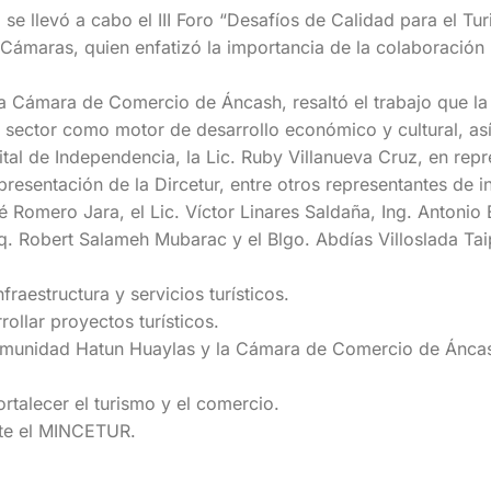
 se llevó a cabo el III Foro “Desafíos de Calidad para el T
 Cámaras, quien enfatizó la importancia de la colaboración 
 la Cámara de Comercio de Áncash, resaltó el trabajo que la
e sector como motor de desarrollo económico y cultural, as
rital de Independencia, la Lic. Ruby Villanueva Cruz, en rep
presentación de la Dircetur, entre otros representantes de i
sé Romero Jara, el Lic. Víctor Linares Saldaña, Ing. Antoni
q. Robert Salameh Mubarac y el Blgo. Abdías Villoslada Tai
raestructura y servicios turísticos.
ollar proyectos turísticos.
comunidad Hatun Huaylas y la Cámara de Comercio de Ánca
ortalecer el turismo y el comercio.
ante el MINCETUR.