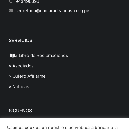
943496696
secretaria@camaradeancash.org.pe
SERVICIOS
» Libro de Reclamaciones
» Asociados
» Quiero Afiliarme
» Noticias
SIGUENOS
Usamos cookies en nuestro sitio web para brindarle la