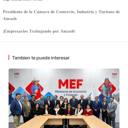
𝐏𝐫𝐞𝐬𝐢𝐝𝐞𝐧𝐭𝐚 𝐝𝐞 𝐥𝐚 𝐂𝐚́𝐦𝐚𝐫𝐚 𝐝𝐞 𝐂𝐨𝐦𝐞𝐫𝐜𝐢𝐨, 𝐈𝐧𝐝𝐮𝐬𝐭𝐫𝐢𝐚 𝐲 𝐓𝐮𝐫𝐢𝐬𝐦𝐨 𝐝𝐞
𝐀́𝐧𝐜𝐚𝐬𝐡
¡𝐄𝐦𝐩𝐫𝐞𝐬𝐚𝐫𝐢𝐨𝐬 𝐓𝐫𝐚𝐛𝐚𝐣𝐚𝐧𝐝𝐨 𝐩𝐨𝐫 𝐀́𝐧𝐜𝐚𝐬𝐡!
Tambien te puede interesar