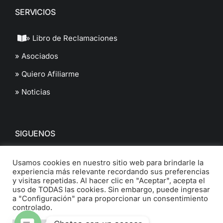
SERVICIOS
» Libro de Reclamaciones
» Asociados
» Quiero Afiliarme
» Noticias
SIGUENOS
Usamos cookies en nuestro sitio web para brindarle la
experiencia más relevante recordando sus preferencias
y visitas repetidas. Al hacer clic en "Aceptar", acepta el
uso de TODAS las cookies. Sin embargo, puede ingresar
a "Configuración" para proporcionar un consentimiento
© 2022 Cámara de Comercio de Ancash. All Rights Reserved.
controlado.