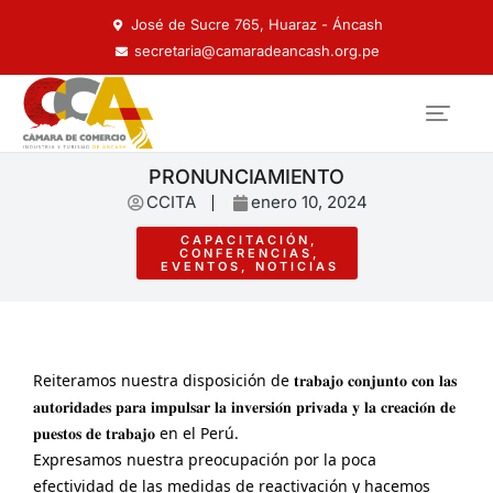
José de Sucre 765, Huaraz - Áncash
secretaria@camaradeancash.org.pe
PRONUNCIAMIENTO
CCITA
enero 10, 2024
CAPACITACIÓN
,
CONFERENCIAS
,
EVENTOS
,
NOTICIAS
Reiteramos nuestra disposición de 𝐭𝐫𝐚𝐛𝐚𝐣𝐨 𝐜𝐨𝐧𝐣𝐮𝐧𝐭𝐨 𝐜𝐨𝐧 𝐥𝐚𝐬
𝐚𝐮𝐭𝐨𝐫𝐢𝐝𝐚𝐝𝐞𝐬 𝐩𝐚𝐫𝐚 𝐢𝐦𝐩𝐮𝐥𝐬𝐚𝐫 𝐥𝐚 𝐢𝐧𝐯𝐞𝐫𝐬𝐢𝐨́𝐧 𝐩𝐫𝐢𝐯𝐚𝐝𝐚 𝐲 𝐥𝐚 𝐜𝐫𝐞𝐚𝐜𝐢𝐨́𝐧 𝐝𝐞
𝐩𝐮𝐞𝐬𝐭𝐨𝐬 𝐝𝐞 𝐭𝐫𝐚𝐛𝐚𝐣𝐨 en el Perú.
E
xpresamos nuestra preocupación por la poca
efectividad de las medidas de reactivación y hacemos