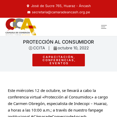
José de Sucre 765, Huaraz - Áncash
secretaria@camaradeancash.org.pe
PROTECCIÓN AL CONSUMIDOR
CCITA
octubre 10, 2022
CAPACITACIÓN
,
CONFERENCIAS
,
EVENTOS
Este miércoles 12 de octubre, se llevará a cabo la 
conferencia virtual «Protección al Consumidor,» a cargo 
de Carmen Obregón, especialista de Indecopi – Huaraz, 
a horas 
a las 10:00 a.m.; a través de nuestro fanpage 
institucional #CámaradeComerciodeAncash.