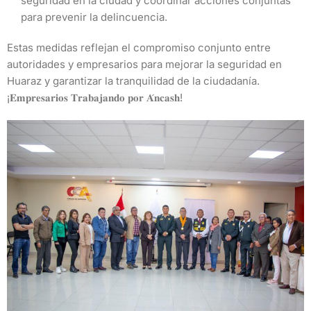
seguridad en la ciudad y coordinar acciones conjuntas
para prevenir la delincuencia.
Estas medidas reflejan el compromiso conjunto entre
autoridades y empresarios para mejorar la seguridad en
Huaraz y garantizar la tranquilidad de la ciudadanía.
¡𝐄𝐦𝐩𝐫𝐞𝐬𝐚𝐫𝐢𝐨𝐬 𝐓𝐫𝐚𝐛𝐚𝐣𝐚𝐧𝐝𝐨 𝐩𝐨𝐫 𝐀́𝐧𝐜𝐚𝐬𝐡!