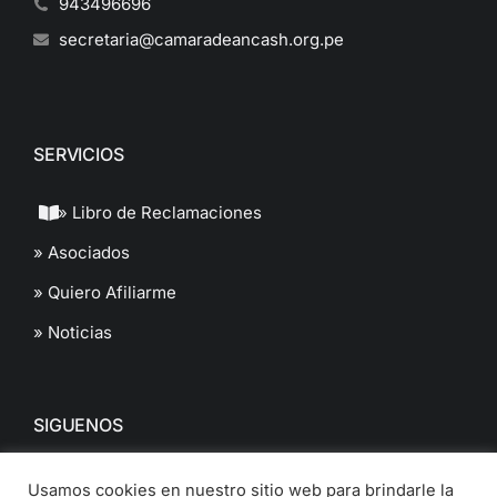
943496696
secretaria@camaradeancash.org.pe
SERVICIOS
» Libro de Reclamaciones
» Asociados
» Quiero Afiliarme
» Noticias
SIGUENOS
Usamos cookies en nuestro sitio web para brindarle la