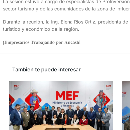
La sesión estuvo a cargo de especialistas de ProInversión
sector turismo y de las comunidades de la zona de influen
Durante la reunión, la Ing. Elena Ríos Ortiz, presidenta de
turístico y económico de la región.
¡𝐄𝐦𝐩𝐫𝐞𝐬𝐚𝐫𝐢𝐨𝐬 𝐓𝐫𝐚𝐛𝐚𝐣𝐚𝐧𝐝𝐨 𝐩𝐨𝐫 𝐀́𝐧𝐜𝐚𝐬𝐡!
Tambien te puede interesar