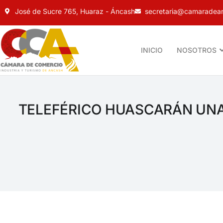
José de Sucre 765, Huaraz - Áncash
secretaria@camaradean
INICIO
NOSOTROS
TELEFÉRICO HUASCARÁN UNA