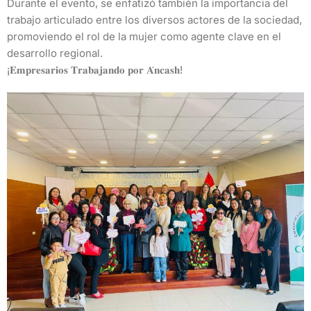
Durante el evento, se enfatizó también la importancia del
trabajo articulado entre los diversos actores de la sociedad,
promoviendo el rol de la mujer como agente clave en el
desarrollo regional.
¡𝐄𝐦𝐩𝐫𝐞𝐬𝐚𝐫𝐢𝐨𝐬 𝐓𝐫𝐚𝐛𝐚𝐣𝐚𝐧𝐝𝐨 𝐩𝐨𝐫 𝐀́𝐧𝐜𝐚𝐬𝐡!