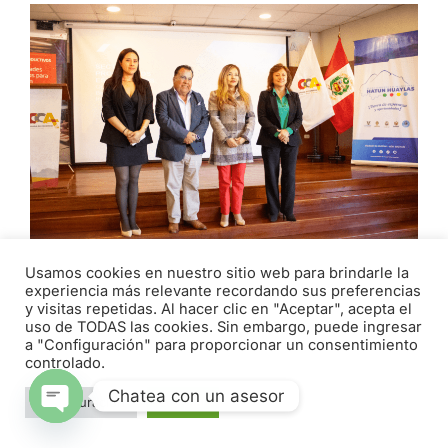
Usamos cookies en nuestro sitio web para brindarle la
experiencia más relevante recordando sus preferencias
EMPRESARIOS Y AUTORIDADES
y visitas repetidas. Al hacer clic en "Aceptar", acepta el
PARTICIPAN EN ENCUENTRO PROMOVIDO
uso de TODAS las cookies. Sin embargo, puede ingresar
a "Configuración" para proporcionar un consentimiento
POR LA CÁMARA DE COMERCIO DE
controlado.
ÁNCASH
Chatea con un asesor
abril 29, 2026
Configuración
Aceptar
Open chaty
Con el objetivo de brindar información al