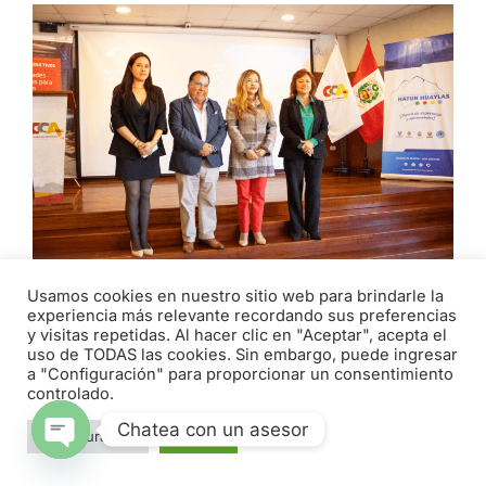
Usamos cookies en nuestro sitio web para brindarle la
experiencia más relevante recordando sus preferencias
EMPRESARIOS Y AUTORIDADES
y visitas repetidas. Al hacer clic en "Aceptar", acepta el
PARTICIPAN EN ENCUENTRO PROMOVIDO
uso de TODAS las cookies. Sin embargo, puede ingresar
a "Configuración" para proporcionar un consentimiento
POR LA CÁMARA DE COMERCIO DE
controlado.
ÁNCASH
Chatea con un asesor
abril 29, 2026
Configuración
Aceptar
Open chaty
Con el objetivo de brindar información al