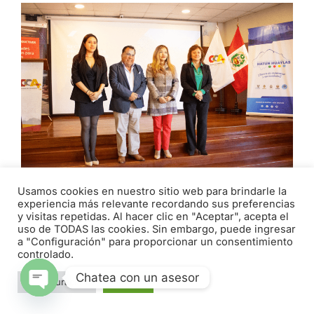
Usamos cookies en nuestro sitio web para brindarle la
experiencia más relevante recordando sus preferencias
EMPRESARIOS Y AUTORIDADES
y visitas repetidas. Al hacer clic en "Aceptar", acepta el
PARTICIPAN EN ENCUENTRO PROMOVIDO
uso de TODAS las cookies. Sin embargo, puede ingresar
a "Configuración" para proporcionar un consentimiento
POR LA CÁMARA DE COMERCIO DE
controlado.
ÁNCASH
Chatea con un asesor
abril 29, 2026
Configuración
Aceptar
Open chaty
Con el objetivo de brindar información al