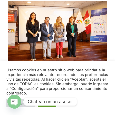
Usamos cookies en nuestro sitio web para brindarle la
experiencia más relevante recordando sus preferencias
EMPRESARIOS Y AUTORIDADES
y visitas repetidas. Al hacer clic en "Aceptar", acepta el
PARTICIPAN EN ENCUENTRO PROMOVIDO
uso de TODAS las cookies. Sin embargo, puede ingresar
a "Configuración" para proporcionar un consentimiento
POR LA CÁMARA DE COMERCIO DE
controlado.
ÁNCASH
Chatea con un asesor
abril 29, 2026
Configuración
Aceptar
Open chaty
Con el objetivo de brindar información al