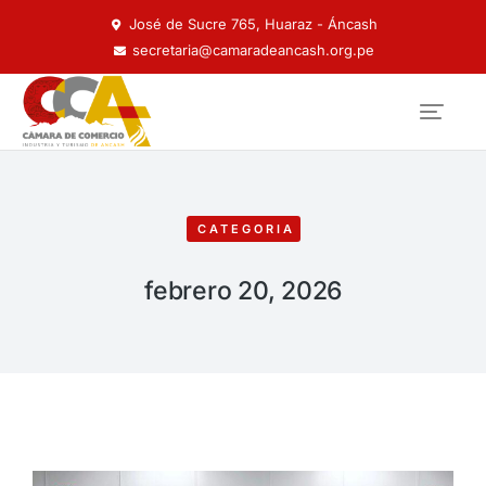
José de Sucre 765, Huaraz - Áncash
secretaria@camaradeancash.org.pe
CATEGORIA
febrero 20, 2026