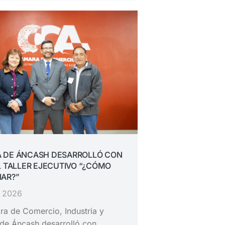
 DE ÁNCASH DESARROLLÓ CON
L TALLER EJECUTIVO “¿CÓMO
IAR?”
, 2026
a de Comercio, Industria y
de Áncash desarrolló con