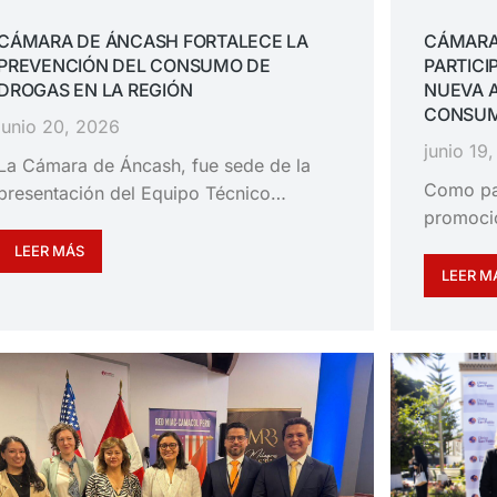
CÁMARA DE ÁNCASH FORTALECE LA
CÁMARA
PREVENCIÓN DEL CONSUMO DE
PARTICI
DROGAS EN LA REGIÓN
NUEVA 
CONSUM
junio 20, 2026
junio 19
La Cámara de Áncash, fue sede de la
Como pa
presentación del Equipo Técnico…
promoció
LEER MÁS
LEER M