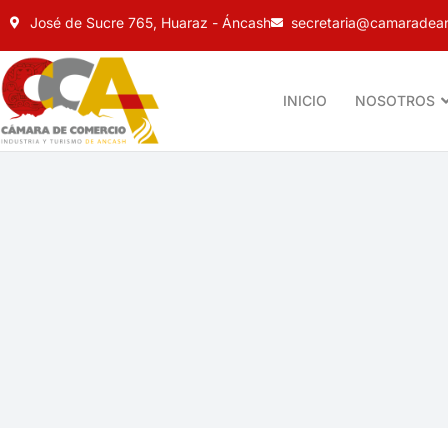
José de Sucre 765, Huaraz - Áncash
secretaria@camaradean
INICIO
NOSOTROS