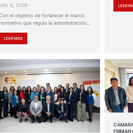
julio 6, 2026
LEER M
Con el objetivo de fortalecer el marco
normativo que regula la administración…
LEER MÁS
CÁMARA
FIRMAN 