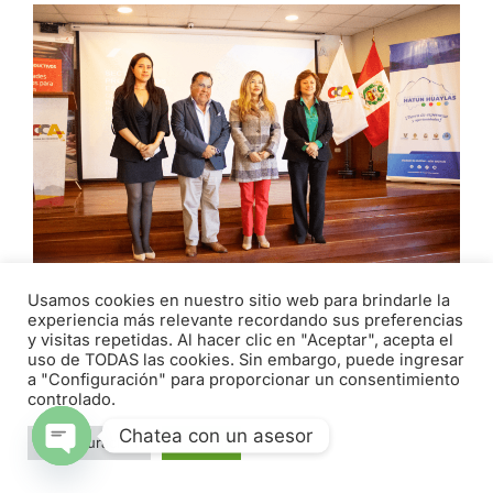
Usamos cookies en nuestro sitio web para brindarle la
experiencia más relevante recordando sus preferencias
EMPRESARIOS Y AUTORIDADES
y visitas repetidas. Al hacer clic en "Aceptar", acepta el
PARTICIPAN EN ENCUENTRO PROMOVIDO
uso de TODAS las cookies. Sin embargo, puede ingresar
a "Configuración" para proporcionar un consentimiento
POR LA CÁMARA DE COMERCIO DE
controlado.
ÁNCASH
Chatea con un asesor
abril 29, 2026
Configuración
Aceptar
Open chaty
Con el objetivo de brindar información al