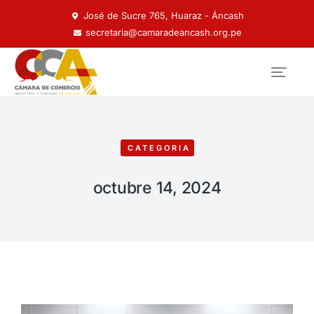
José de Sucre 765, Huaraz - Áncash
secretaria@camaradeancash.org.pe
CATEGORIA
octubre 14, 2024