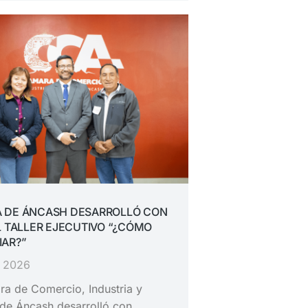
 DE ÁNCASH DESARROLLÓ CON
L TALLER EJECUTIVO “¿CÓMO
IAR?”
, 2026
a de Comercio, Industria y
de Áncash desarrolló con