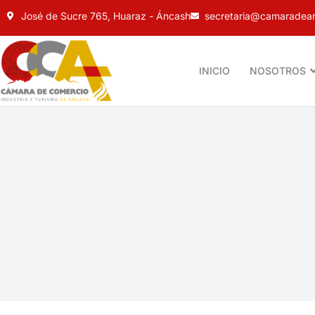
José de Sucre 765, Huaraz - Áncash
secretaria@camaradean
INICIO
NOSOTROS