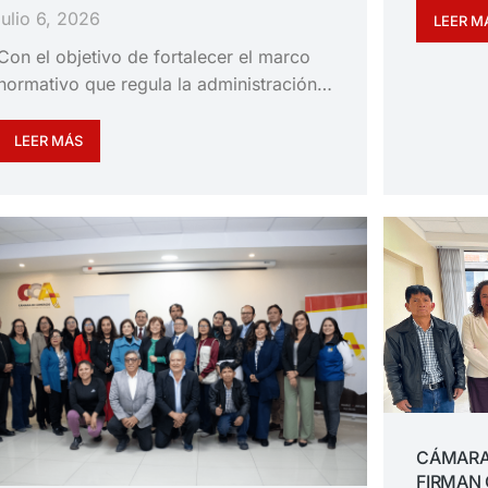
julio 6, 2026
LEER M
Con el objetivo de fortalecer el marco
normativo que regula la administración…
LEER MÁS
CÁMARA
FIRMAN 