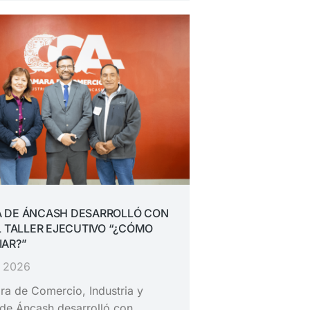
 DE ÁNCASH DESARROLLÓ CON
L TALLER EJECUTIVO “¿CÓMO
IAR?”
, 2026
a de Comercio, Industria y
de Áncash desarrolló con