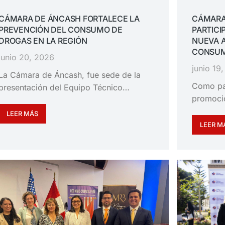
CÁMARA DE ÁNCASH FORTALECE LA
CÁMARA
PREVENCIÓN DEL CONSUMO DE
PARTICI
DROGAS EN LA REGIÓN
NUEVA 
CONSUM
junio 20, 2026
junio 19
La Cámara de Áncash, fue sede de la
Como pa
presentación del Equipo Técnico…
promoció
LEER MÁS
LEER M