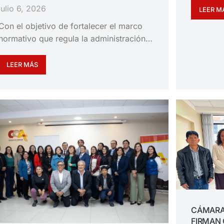
julio 6, 2026
LEER M
Con el objetivo de fortalecer el marco
normativo que regula la administración…
LEER MÁS
CÁMARA
FIRMAN 