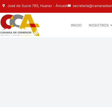
José de Sucre 765, Huaraz - Áncash
secretaria@camaradean
INICIO
NOSOTROS