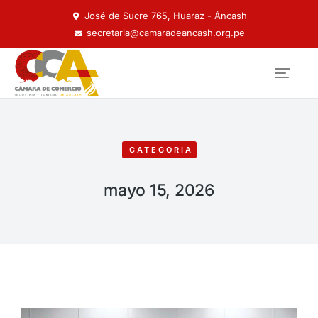
José de Sucre 765, Huaraz - Áncash
secretaria@camaradeancash.org.pe
CATEGORIA
mayo 15, 2026