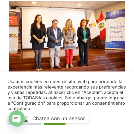
Usamos cookies en nuestro sitio web para brindarle la
experiencia más relevante recordando sus preferencias
EMPRESARIOS Y AUTORIDADES
y visitas repetidas. Al hacer clic en "Aceptar", acepta el
PARTICIPAN EN ENCUENTRO PROMOVIDO
uso de TODAS las cookies. Sin embargo, puede ingresar
a "Configuración" para proporcionar un consentimiento
POR LA CÁMARA DE COMERCIO DE
controlado.
ÁNCASH
Chatea con un asesor
abril 29, 2026
Configuración
Aceptar
Open chaty
Con el objetivo de brindar información al