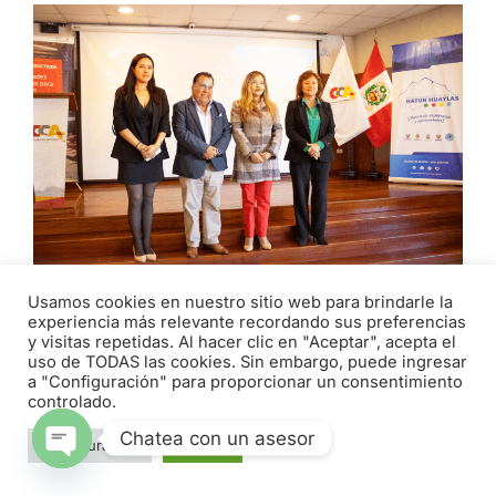
Usamos cookies en nuestro sitio web para brindarle la
experiencia más relevante recordando sus preferencias
EMPRESARIOS Y AUTORIDADES
y visitas repetidas. Al hacer clic en "Aceptar", acepta el
PARTICIPAN EN ENCUENTRO PROMOVIDO
uso de TODAS las cookies. Sin embargo, puede ingresar
a "Configuración" para proporcionar un consentimiento
POR LA CÁMARA DE COMERCIO DE
controlado.
ÁNCASH
Chatea con un asesor
abril 29, 2026
Configuración
Aceptar
Open chaty
Con el objetivo de brindar información al