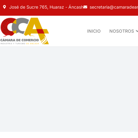
José de Sucre 765, Huaraz - Áncash
secretaria@camaradean
INICIO
NOSOTROS