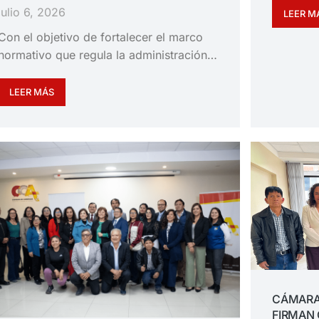
julio 6, 2026
LEER M
Con el objetivo de fortalecer el marco
normativo que regula la administración…
LEER MÁS
CÁMARA
FIRMAN 