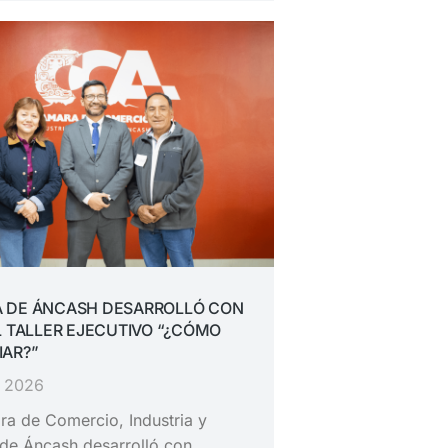
 DE ÁNCASH DESARROLLÓ CON
L TALLER EJECUTIVO “¿CÓMO
IAR?”
, 2026
a de Comercio, Industria y
de Áncash desarrolló con