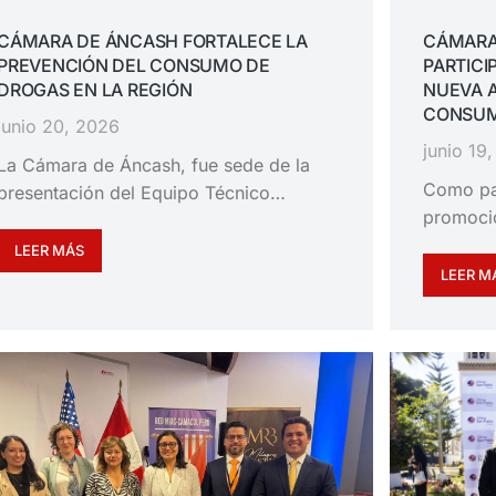
CÁMARA DE ÁNCASH FORTALECE LA
CÁMARA
PREVENCIÓN DEL CONSUMO DE
PARTICI
DROGAS EN LA REGIÓN
NUEVA 
CONSUM
junio 20, 2026
junio 19
La Cámara de Áncash, fue sede de la
Como pa
presentación del Equipo Técnico…
promoció
LEER MÁS
LEER M