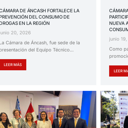
CÁMARA DE ÁNCASH FORTALECE LA
CÁMARA
PREVENCIÓN DEL CONSUMO DE
PARTICI
DROGAS EN LA REGIÓN
NUEVA 
CONSUM
junio 20, 2026
junio 19
La Cámara de Áncash, fue sede de la
Como pa
presentación del Equipo Técnico…
promoció
LEER MÁS
LEER M