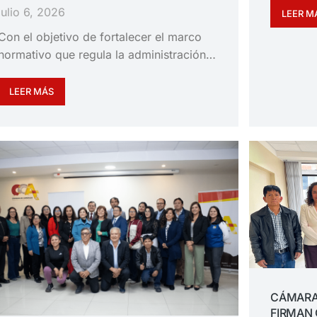
julio 6, 2026
LEER M
Con el objetivo de fortalecer el marco
normativo que regula la administración…
LEER MÁS
CÁMARA
FIRMAN 