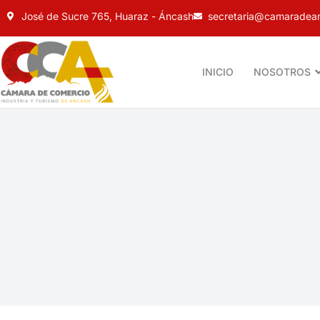
José de Sucre 765, Huaraz - Áncash
secretaria@camaradean
INICIO
NOSOTROS