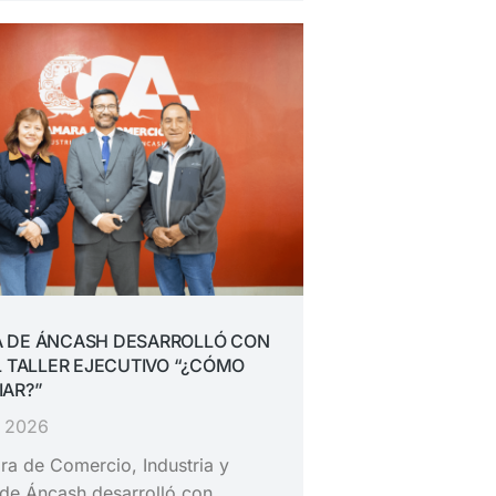
 DE ÁNCASH DESARROLLÓ CON
L TALLER EJECUTIVO “¿CÓMO
IAR?”
, 2026
a de Comercio, Industria y
de Áncash desarrolló con