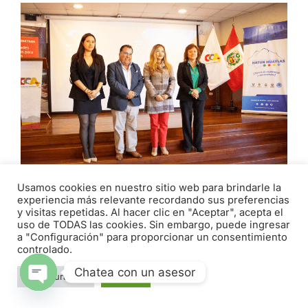
Usamos cookies en nuestro sitio web para brindarle la
experiencia más relevante recordando sus preferencias
EMPRESARIOS Y AUTORIDADES
y visitas repetidas. Al hacer clic en "Aceptar", acepta el
PARTICIPAN EN ENCUENTRO PROMOVIDO
uso de TODAS las cookies. Sin embargo, puede ingresar
a "Configuración" para proporcionar un consentimiento
POR LA CÁMARA DE COMERCIO DE
controlado.
ÁNCASH
Chatea con un asesor
abril 29, 2026
Configuración
Aceptar
Open chaty
Con el objetivo de brindar información al