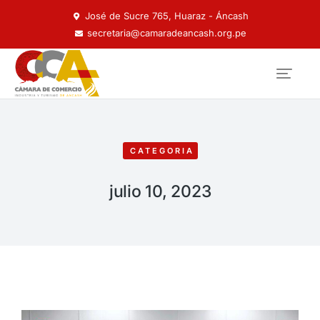
José de Sucre 765, Huaraz - Áncash
secretaria@camaradeancash.org.pe
CATEGORIA
julio 10, 2023