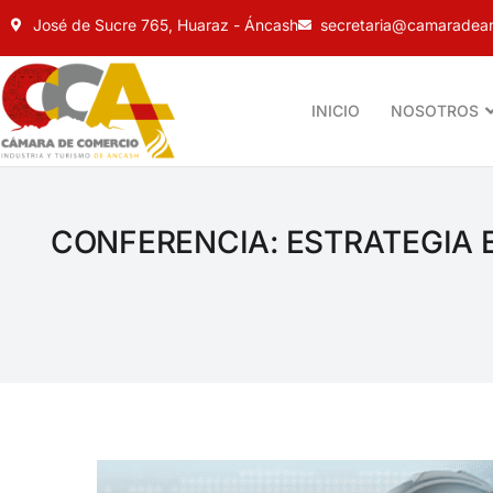
José de Sucre 765, Huaraz - Áncash
secretaria@camaradean
INICIO
NOSOTROS
CONFERENCIA: ESTRATEGIA 