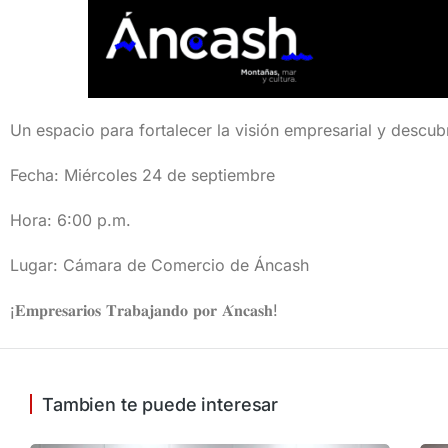
Un espacio para fortalecer la visión empresarial y descub
Fecha: Miércoles 24 de septiembre
Hora: 6:00 p.m.
Lugar: Cámara de Comercio de Áncash
¡𝐄𝐦𝐩𝐫𝐞𝐬𝐚𝐫𝐢𝐨𝐬 𝐓𝐫𝐚𝐛𝐚𝐣𝐚𝐧𝐝𝐨 𝐩𝐨𝐫 𝐀́𝐧𝐜𝐚𝐬𝐡!
Tambien te puede interesar