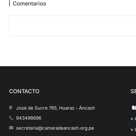
Comentarios
CONTACTO
S
José de Sucre 765, Huaraz - Áncash
943496696
» 
secretaria@camaradeancash.org.pe
» 