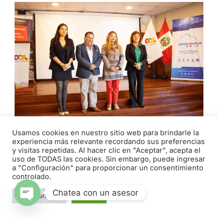
Usamos cookies en nuestro sitio web para brindarle la
experiencia más relevante recordando sus preferencias
EMPRESARIOS Y AUTORIDADES
y visitas repetidas. Al hacer clic en "Aceptar", acepta el
PARTICIPAN EN ENCUENTRO PROMOVIDO
uso de TODAS las cookies. Sin embargo, puede ingresar
a "Configuración" para proporcionar un consentimiento
POR LA CÁMARA DE COMERCIO DE
controlado.
ÁNCASH
Chatea con un asesor
abril 29, 2026
Configuración
Aceptar
Open chaty
Con el objetivo de brindar información al