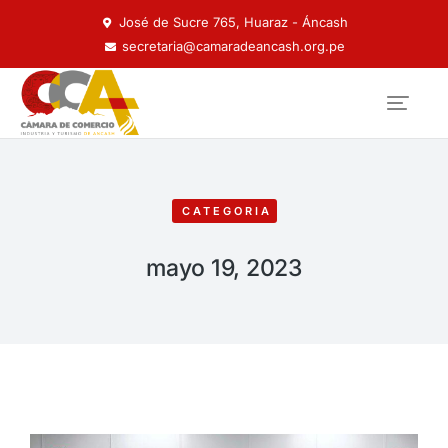
José de Sucre 765, Huaraz - Áncash
secretaria@camaradeancash.org.pe
CATEGORIA
mayo 19, 2023