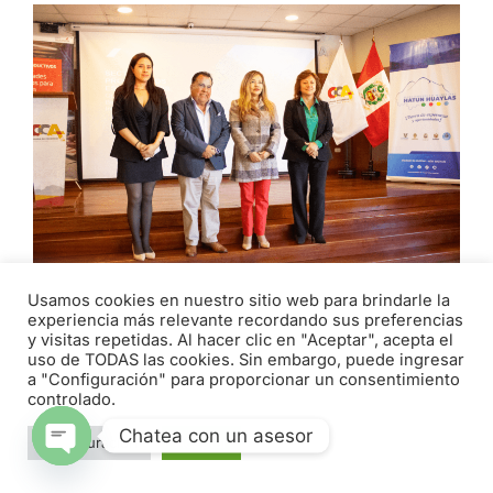
Usamos cookies en nuestro sitio web para brindarle la
experiencia más relevante recordando sus preferencias
EMPRESARIOS Y AUTORIDADES
y visitas repetidas. Al hacer clic en "Aceptar", acepta el
PARTICIPAN EN ENCUENTRO PROMOVIDO
uso de TODAS las cookies. Sin embargo, puede ingresar
a "Configuración" para proporcionar un consentimiento
POR LA CÁMARA DE COMERCIO DE
controlado.
ÁNCASH
Chatea con un asesor
abril 29, 2026
Configuración
Aceptar
Open chaty
Con el objetivo de brindar información al