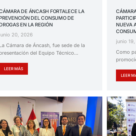
CÁMARA DE ÁNCASH FORTALECE LA
CÁMARA
PREVENCIÓN DEL CONSUMO DE
PARTICI
DROGAS EN LA REGIÓN
NUEVA 
CONSUM
junio 20, 2026
junio 19
La Cámara de Áncash, fue sede de la
Como pa
presentación del Equipo Técnico…
promoció
LEER MÁS
LEER M