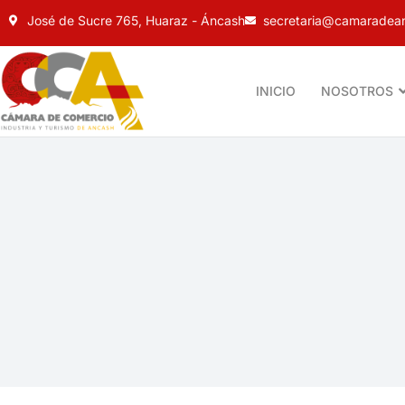
José de Sucre 765, Huaraz - Áncash
secretaria@camaradean
INICIO
NOSOTROS