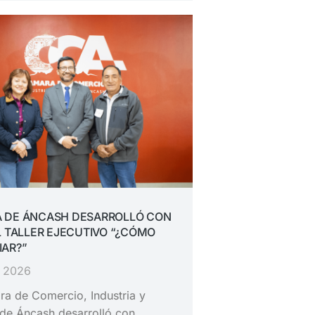
 DE ÁNCASH DESARROLLÓ CON
L TALLER EJECUTIVO “¿CÓMO
IAR?”
, 2026
a de Comercio, Industria y
de Áncash desarrolló con