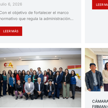
julio 6, 2026
LEER M
Con el objetivo de fortalecer el marco
normativo que regula la administración…
LEER MÁS
CÁMARA
FIRMAN 