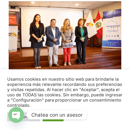
Usamos cookies en nuestro sitio web para brindarle la
experiencia más relevante recordando sus preferencias
EMPRESARIOS Y AUTORIDADES
y visitas repetidas. Al hacer clic en "Aceptar", acepta el
PARTICIPAN EN ENCUENTRO PROMOVIDO
uso de TODAS las cookies. Sin embargo, puede ingresar
a "Configuración" para proporcionar un consentimiento
POR LA CÁMARA DE COMERCIO DE
controlado.
ÁNCASH
Chatea con un asesor
abril 29, 2026
Configuración
Aceptar
Open chaty
Con el objetivo de brindar información al