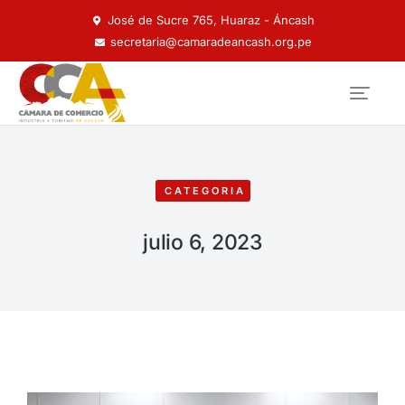
José de Sucre 765, Huaraz - Áncash
secretaria@camaradeancash.org.pe
CATEGORIA
julio 6, 2023